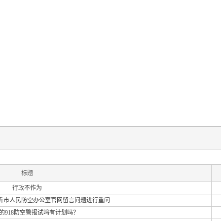
标题
行政不作为
沂市人民防空办公室官网留言问题进行重问
的918防空警报试鸣有计划吗？