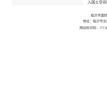
入国土空间
2.自
建设规划。
临沂市国防
地址：临沂市北城新区
三、优
网站标识码：3713
（一）
3.自
内新建民用
护工程等修
划》（20
程。
（二）
4.规
步征求国防
5.人
设单位应提
筑面积不得