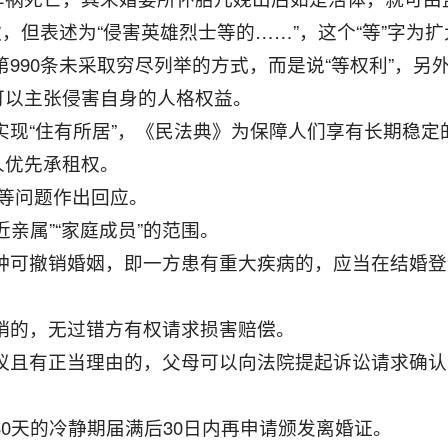
条款，但表述为“侵害英雄烈士等的……”，这个“等”字为
第990条未采取穷尽列举的方式，而是说“等权利”，
可以主张侵害自身的人格权益。
来实现“住有所居”，《民法典》为保障人们享有长期稳
人优先承租权。
盘”等问题作出回应。
“近亲属”“家庭成员”的范围。
一种可撤销婚姻，即一方患有重大疾病的，应当在结婚
撤销的，无过错方有权请求损害赔偿。
异议且有正当理由的，父母可以向法院提起诉讼请求确
30天的冷静期届满后30日内再申请颁发离婚证。