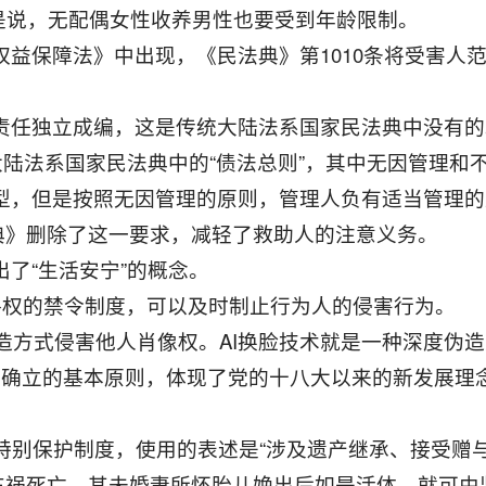
是说，无配偶女性收养男性也要受到年龄限制。
女权益保障法》中出现，《民法典》第1010条将受害
权责任独立成编，这是传统大陆法系国家民法典中没有
统大陆法系国家民法典中的“债法总则”，其中无因管理
类型，但是按照无因管理的原则，管理人负有适当管理
典》删除了这一要求，减轻了救助人的注意义务。
出了“生活安宁”的概念。
人格权的禁令制度，可以及时制止行为人的侵害行为。
度伪造方式侵害他人肖像权。AI换脸技术就是一种深度伪
是新确立的基本原则，体现了党的十八大以来的新发展
益特别保护制度，使用的表述是“涉及遗产继承、接受赠与
车祸死亡，其未婚妻所怀胎儿娩出后如是活体，就可由