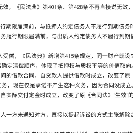
无效，《民法典》第401条、第428条不再直接说无
务履行期限届满前，与抵押人约定债务人不履行到期债
在债务履行期限届满前，与出质人约定债务人不履行到
权人受偿，《民法典》新增第415条规定，同一财产既
后确定清偿顺序，体现了抵押权与质权平等的价值取向
人之间的借款合同，自贷款人提供借款时成立，改变了原
义务，现在仅是承诺不产生这种义务，因为合同没成立
合同自实际交付定金时成立，改变了原《合同法》“生效
，当事人一方未通知对方，直接以提起诉讼的方式主张解