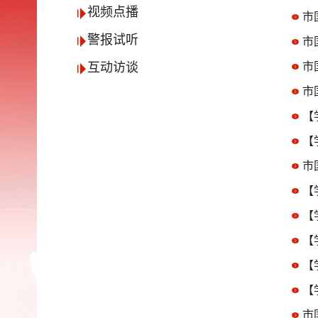
视频点播
市
警报试听
市
市
互动访谈
市
【
【
市
【
【
【
【
【
市