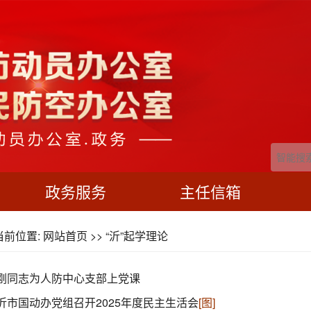
政务服务
主任信箱
当前位置:
网站首页
>>
“沂”起学理论
刚同志为人防中心支部上党课
沂市国动办党组召开2025年度民主生活会
[图]