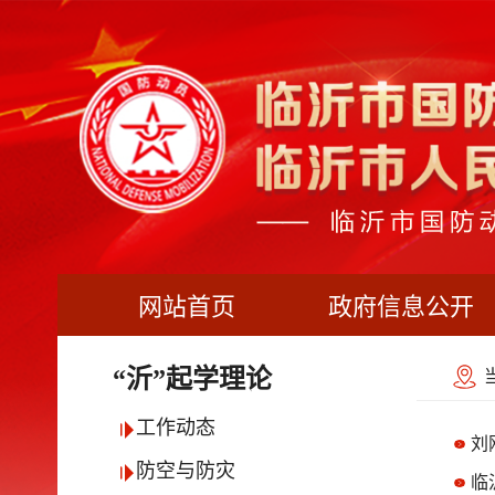
网站首页
政府信息公开
“沂”起学理论
工作动态
刘
防空与防灾
临