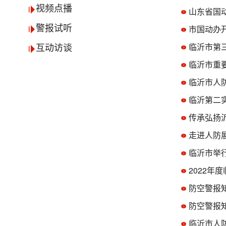
视频点播
山东省国
警报试听
市国动办开
临沂市第
互动访谈
临沂市重
临沂市人
临沂第二
传承弘扬
走进人防
临沂市举
2022年
防空警报
防空警报
临沂市人